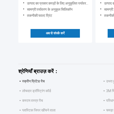
उत्पाद का प्रकार:कपड़ों के लिए अनुकूलित पर्यावरण-अनुकूल सिलिकॉन पैच प्रिंटिंग मैट सिलिकॉन लोगो
उत्पाद का प्रक
सामग्री:पर्यावरण के अनुकूल सिलिकॉन
सामग्री
तकनीकी:फाल्ट प्रिंट
तकनीकी
अब से संपर्क करें
श्रेणियाँ ब्राउज़ करें：
स्क्रीन प्रिंटेड पैच
उभरा 
लोचदार ड्रॉस्ट्रिंग कॉर्ड
3M च
कस्टम वस्त्र पैच
परिधा
प्लास्टिक जिपर खींचने वाला
चमड़ा