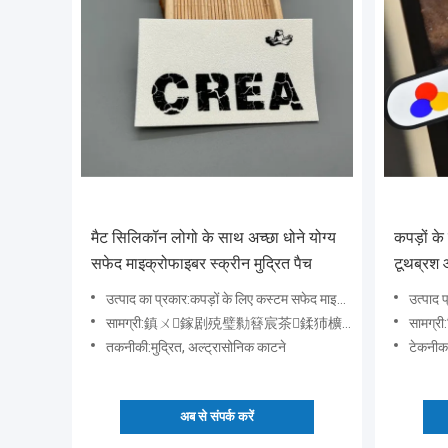
मैट सिलिकॉन लोगो के साथ अच्छा धोने योग्य
कपड़ों क
सफेद माइक्रोफाइबर स्क्रीन मुद्रित पैच
टूथब्रश औ
उत्पाद का प्रकार:कपड़ों के लिए कस्टम सफेद माइक्रोफाइबर प्रिंटेड मैट सिलिकॉन लोगो
उत्पाद प्रकार:
सामग्री:鎮ㄨ鎵剧殑璧勬簮宸茶鍒犻櫎銆佸凡鏇村悕鎴栨殏鏃朵笉鍙敤銆
सामग्री
तकनीकी:मुद्रित, अल्ट्रासोनिक काटने
टेकनीक:
अब से संपर्क करें