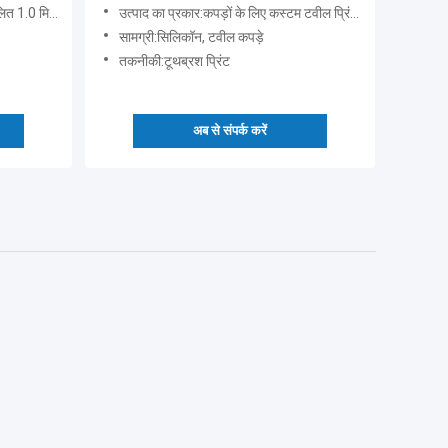
र्मी हस्तांतरण पैच
उत्पाद का प्रकार:कपड़ों के लिए कस्टम टवील प्रिंटेड टूथब्रश लोगो
सामग्री:सिलिकॉन, टवील कपड़े
तकनीकी:टूथब्रश प्रिंट
अब से संपर्क करें