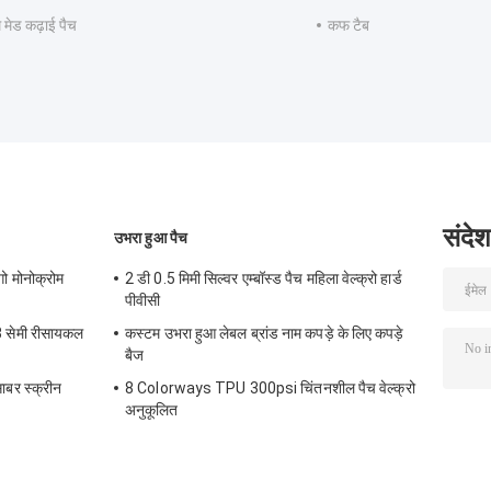
 मेड कढ़ाई पैच
कफ टैब
संदेश
उभरा हुआ पैच
ो मोनोक्रोम
2 डी 0.5 मिमी सिल्वर एम्बॉस्ड पैच महिला वेल्क्रो हार्ड
पीवीसी
3 सेमी रीसायकल
कस्टम उभरा हुआ लेबल ब्रांड नाम कपड़े के लिए कपड़े
बैज
साबर स्क्रीन
8 Colorways TPU 300psi चिंतनशील पैच वेल्क्रो
अनुकूलित