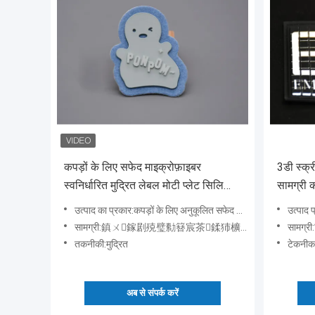
कपड़ों के लिए सफेद माइक्रोफ़ाइबर
3डी स्क्र
स्वनिर्धारित मुद्रित लेबल मोटी प्लेट सिलिकॉन
सामग्री क
लोगो
उत्पाद का प्रकार:कपड़ों के लिए अनुकूलित सफेद माइक्रोफाइबर मुद्रित मोटी प्लेट सिलिकॉन लोगो
उत्पाद प्रका
सामग्री:鎮ㄨ鎵剧殑璧勬簮宸茶鍒犻櫎銆佸凡鏇村悕鎴栨殏鏃朵笉鍙敤銆
सामग्री
तकनीकी:मुद्रित
टेकनीक:
अब से संपर्क करें