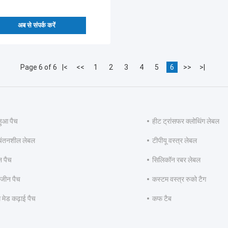
अब से संपर्क करें
Page 6 of 6
|<
<<
1
2
3
4
5
6
>>
>|
हुआ पैच
हीट ट्रांसफर क्लोथिंग लेबल
िंतनशील लेबल
टीपीयू वस्त्र लेबल
न पैच
सिलिकॉन रबर लेबल
 जीन पैच
कस्टम वस्त्र रुको टैग
 मेड कढ़ाई पैच
कफ टैब