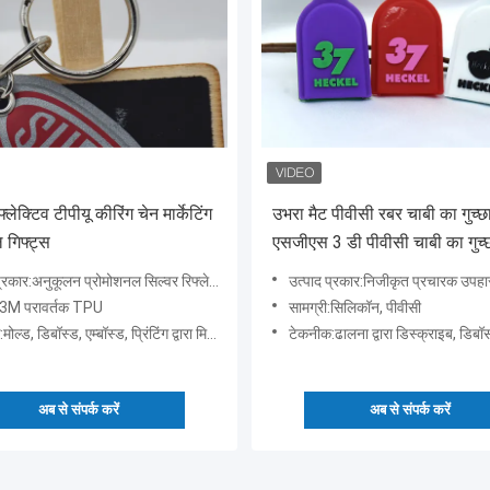
्लेक्टिव टीपीयू कीरिंग चेन मार्केटिंग
उभरा मैट पीवीसी रबर चाबी का गुच्छ
 गिफ्ट्स
एसजीएस 3 डी पीवीसी चाबी का गुच्छा
लाल सफेद
अनुकूलन प्रोमोशनल सिल्वर रिफ्लेक्टिव टीपीयू प्रिंटिंग लोगो कीरिंग चेन
उत्पाद प्रकार:निजीकृत प्रचारक उपहार बहुरंगा सिलिकॉन सिलिकॉन च
ी:3M परावर्तक TPU
सामग्री:सिलिकॉन, पीवीसी
्ड, डिबॉस्ड, एम्बॉस्ड, प्रिंटिंग द्वारा मिर्कोइंजेक्शन
टेकनीक:ढालना द्वारा डिस्क्राइब, डिबॉस किया गया, उ
अब से संपर्क करें
अब से संपर्क करें