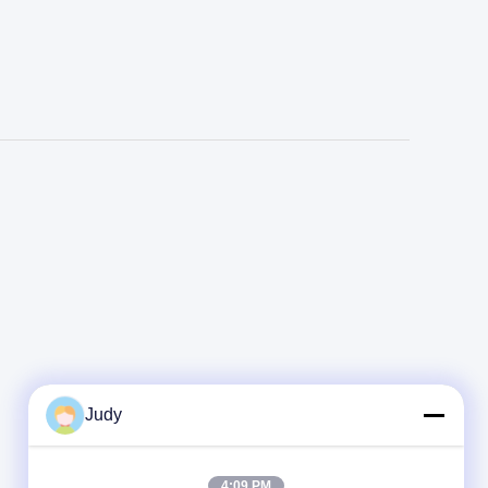
Judy
4:09 PM