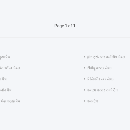
Page 1 of 1
हुआ पैच
हीट ट्रांसफर क्लोथिंग लेबल
िंतनशील लेबल
टीपीयू वस्त्र लेबल
न पैच
सिलिकॉन रबर लेबल
 जीन पैच
कस्टम वस्त्र रुको टैग
 मेड कढ़ाई पैच
कफ टैब