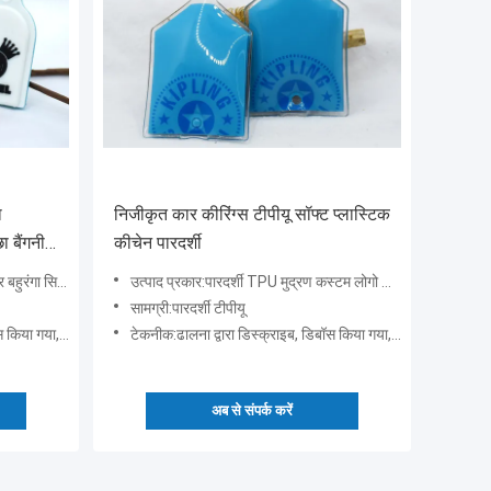
ा
निजीकृत कार कीरिंग्स टीपीयू सॉफ्ट प्लास्टिक
 बैंगनी
कीचेन पारदर्शी
ाबी का गुच्छा उभरा
उत्पाद प्रकार:पारदर्शी TPU मुद्रण कस्टम लोगो चाबी का गुच्छा प्रचारक उपहार कार कीरिंग के लिए
सामग्री:पारदर्शी टीपीयू
भरा हुआ, मुद्रण
टेकनीक:ढालना द्वारा डिस्क्राइब, डिबॉस किया गया, उभरा हुआ, मुद्रण
अब से संपर्क करें