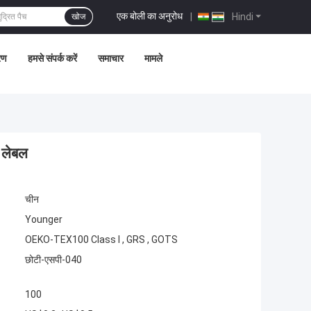
एक बोली का अनुरोध
|
Hindi
खोज
्रण
हमसे संपर्क करें
समाचार
मामले
ग लेबल
चीन
Younger
OEKO-TEX100 Class I , GRS , GOTS
छोटी-एसपी-040
100