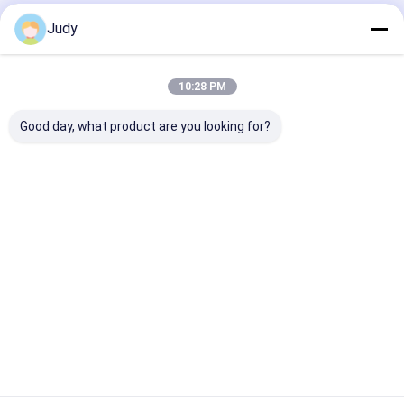
Judy
होम
हमारे बारे में
हमसे संपर्क करें
Desktop Site
साइटमैप
गोपनीयता नीति
गुणवत्ता
स्क्रीन प्रिंटेड पैच
चीन का कारखाना.Copyright © 2026 Younger
10:28 PM
Garment Accessories Co.,Ltd. All Rights Reserved.
Good day, what product are you looking for?
घर
उत्पाद
वीडियो