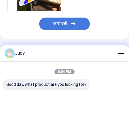
जारी रखें
अनुशंसित उत्पाद
Judy
8:54 PM
Good day, what product are you looking for?
कपड़ों के लिए कस्टम कॉटन
ब्लैक पॉलिएस्टर टेप पर 0.4
रिबन टेप पर वर्कविय
प्रिंटिंग इंक लोगो स्क्रीन
मिमी सिलिकॉन रबर लेबल
मिमी सिलिकॉन टैग स्
प्रिंटिंग लेबल
फ्लैग करें:
मुद्रित पैच Pat
सबसे अच्छी कीमत
सबसे अच्छी कीमत
सबसे अच्छी 