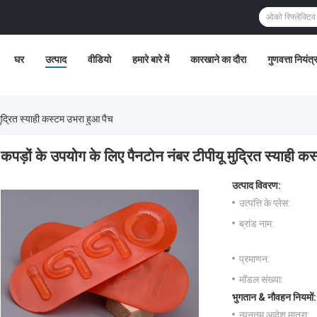
घर
उत्पाद
वीडियो
हमारे बारे में
कारखाने का दौरा
गुणवत्ता नियंत
मुद्रित स्याही कस्टम उभरा हुआ पैच
कपड़ों के उपयोग के लिए पैनटोन नंबर टीपीयू मुद्रित स्याही क
उत्पाद विवरण:
उत्पत्ति के प्लेस:
ब्रांड नाम:
प्रमाणन:
मॉडल संख्या:
भुगतान & नौवहन नियमों:
न्यूनतम आदेश मात्रा: