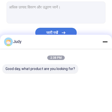
लोचदार ड्रॉस्ट्रिंग कॉर्ड
3M चिंतनशील लेबल
टीपीयू वस्त्र लेबल
जारी रखें
कस्टम वस्त्र पैच
Judy
परिधान पैच
हमारी श्रेणियाँ
2:38 PM
सिलिकॉन रबर लेबल
Good day, what product are you looking for?
प्लास्टिक जिपर खींचने वाला
चमड़ा जीन पैच
कस्टम वस्त्र रुको टैग
स्क्रीन प्रिंटेड पैच
उभरा हुआ पैच
हीट ट्रांसफर क्लोथि
विरोधी पर्ची लोचदार बैंड