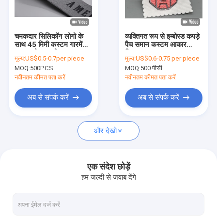
हमारे बारे में
कारखाने का दौरा
चमकदार सिलिकॉन लोगो के
व्यक्तिगत रूप से इम्बोस्ड कपड़े
साथ 45 मिमी कस्टम गारमेंट्स
पैच समान कस्टम आकार
गुणवत्ता नियंत्रण
कपास लोचदार बैंड
डिजाइन
मूल्य:
US$0.5-0.7per piece
मूल्य:
US$0.6-0.75 per piece
MOQ:
500PCS
MOQ:
500 पीसी
हमसे संपर्क करें
नवीनतम कीमत पता करें
नवीनतम कीमत पता करें
समाचार
अब से संपर्क करें
अब से संपर्क करें
मामले
और देखो
स्क्रीन प्रिंटेड पैच
एक संदेश छोड़ें
हम जल्दी से जवाब देंगे
उभरा हुआ पैच
हीट ट्रांसफर क्लोथिंग लेबल