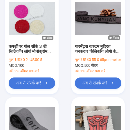
कपड़ों पर गोल सीके 3 डी
गारमेंट्स कस्टम मुद्रित
सिलिकॉन लोगो मोनोक्रोम
चमकदार सिलिकॉन लोगो के
ग्लॉसी उठाया गया
साथ गैर पर्ची लोचदार बैंड का
मूल्य:
US$0.2- US$0.5
मूल्य:
US$0.55-0.65per meter
उपयोग करें
MOQ:
100
MOQ:
500 मीटर
नवीनतम कीमत पता करें
नवीनतम कीमत पता करें
अब से संपर्क करें
अब से संपर्क करें
घर
उत्पाद
वीडियो