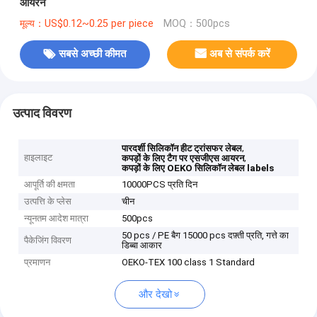
आयरन
मूल्य：US$0.12~0.25 per piece
MOQ：500pcs
सबसे अच्छी कीमत
अब से संपर्क करें
उत्पाद विवरण
,
पारदर्शी सिलिकॉन हीट ट्रांसफर लेबल
हाइलाइट
,
कपड़ों के लिए टैग पर एसजीएस आयरन
कपड़ों के लिए OEKO सिलिकॉन लेबल labels
आपूर्ति की क्षमता
10000PCS प्रति दिन
उत्पत्ति के प्लेस
चीन
न्यूनतम आदेश मात्रा
500pcs
50 pcs / PE बैग 15000 pcs दफ़्ती प्रति, गत्ते का
पैकेजिंग विवरण
डिब्बा आकार
प्रमाणन
OEKO-TEX 100 class 1 Standard
और देखो