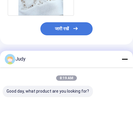
एसजीएस आयरन
जारी रखें
अनुशंसित उत्पाद
Judy
8:19 AM
Good day, what product are you looking for?
OEKO सिलिकॉन रबर लोगो
आउटडोर कपड़ों के लिए सॉफ्ट
शीतल सिलिकॉन हीट
स्टिकर 10s 3D हीट
सिलिकॉन रबर लोगो स्टिकर
ट्रांसफर लेबल, कपड़
ट्रांसफर गारमेंट पैच
ओडीएम उपलब्ध है
टैग पर एसजीएस आ
सबसे अच्छी कीमत
सबसे अच्छी कीमत
सबसे अच्छी 