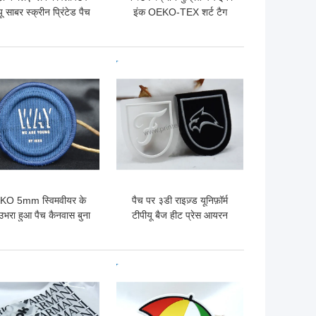
ू साबर स्क्रीन प्रिंटेड पैच
इंक OEKO-TEX शर्ट टैग
ब्रांड लेबल:
लेबल
 अच्छी कीमत
सबसे अच्छी कीमत
KO 5mm स्विमवीयर के
पैच पर ३डी राइज़्ड यूनिफ़ॉर्म
उभरा हुआ पैच कैनवास बुना
टीपीयू बैज हीट प्रेस आयरन
लेबल पैच
 अच्छी कीमत
सबसे अच्छी कीमत