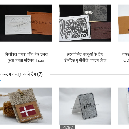
सबसे अच्छी कीमत
सबसे अच्छी कीमत
सबसे
निजीकृत चमड़ा जीन पैच उभरा
हस्तनिर्मित वस्तुओं के लिए
कपड़
हुआ चमड़ा परिधान Tags
डीबॉस्ड पु पीवीसी कस्टम लेदर
ODM
लेबल
कस्टम वस्त्र रुको टैग
(7)
सबसे अच्छी कीमत
सबसे अच्छी कीमत
सबसे