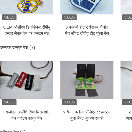
OEM ओडीएम डिग्रेडेबल टीपीयू
3 कलरवे हीट ट्रांसफर विनील
वस्त्र लेबल पैच पर कस्टम मेड
पैच सॉफ्ट टीपीयू हीट प्रेस बैज
आयरन Iron
3 डी उठाया गया
कस्टम वस्त्र पैच
(7)
सबसे अच्छी कीमत
सबसे अच्छी कीमत
सबसे
एसजीएस उत्कीर्ण 3M चिंतनशील
परिधान के लिए पॉलिएस्टर कस्टम
ट
पैच कस्टम वस्त्र पैच
बुना लेबल मुद्रण स्याही
आयर