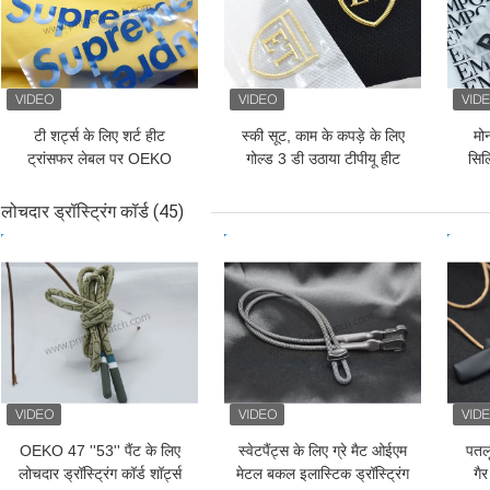
टी शर्ट्स के लिए शर्ट हीट
स्की सूट, काम के कपड़े के लिए
मो
ट्रांसफर लेबल पर OEKO
गोल्ड 3 डी उठाया टीपीयू हीट
सिल
डिबॉस्ड हीट प्रेस लोगो
ट्रांसफर वस्त्र लेबल Label
लोचदार ड्रॉस्ट्रिंग कॉर्ड
(45)
सबसे अच्छी कीमत
सबसे अच्छी कीमत
सबसे
OEKO 47 ''53'' पैंट के लिए
स्वेटपैंट्स के लिए ग्रे मैट ओईएम
पतलू
लोचदार ड्रॉस्ट्रिंग कॉर्ड शॉर्ट्स
मेटल बकल इलास्टिक ड्रॉस्ट्रिंग
गैर