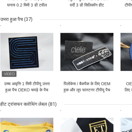
घनत्व 0.2 मिमी 3 डी टवील
वर्दी 3 डी सिलिकॉन हीट
टीपीय
स्क्रीन मुद्रित पैच
ट्रांसफर लेबल Label
उभरा हुआ पैच
(37)
सबसे अच्छी कीमत
सबसे अच्छी कीमत
सबसे
उच्च आवृत्ति 1 मिमी टीपीयू उभरा
पिलोकेस / बैकपैक के लिए OEM
OE
हुआ पैच OEKO चमड़े के पैच
हुक और लूप फास्टनर टीपीयू पैच
लिए 
पर सीना
हीट ट्रांसफर क्लोथिंग लेबल
(81)
सबसे अच्छी कीमत
सबसे अच्छी कीमत
सबसे