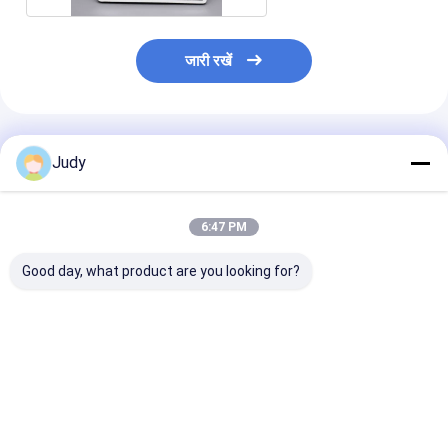
जारी रखें
अनुशंसित उत्पाद
Judy
6:47 PM
Good day, what product are you looking for?
कपड़ों के लिए कस्टम कॉटन
ब्लैक पॉलिएस्टर टेप पर 0.4
रिबन टेप पर वर्कविय
प्रिंटिंग इंक लोगो स्क्रीन
मिमी सिलिकॉन रबर लेबल
मिमी सिलिकॉन टैग स्
प्रिंटिंग लेबल
फ्लैग करें:
मुद्रित पैच Pat
सबसे अच्छी कीमत
सबसे अच्छी कीमत
सबसे अच्छी 