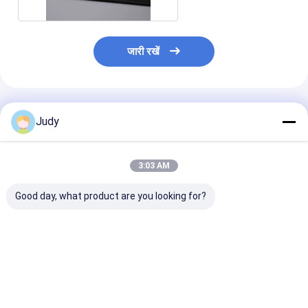
जारी रखें
अनुशंसित उत्पाद
Judy
3:03 AM
Good day, what product are you looking for?
OEM ओडीएम डिग्रेडेबल
वस्त्र टीपीयू कस्टम वर्दी पैच,
3 कलरवे हीट ट्रांस
टीपीयू वस्त्र लेबल पैच पर
पैच पर हीट प्रेस आयरन
पैच सॉफ्ट टीपीयू हीट 
कस्टम मेड आयरन Iron
3 डी उठाया गया
सबसे अच्छी कीमत
सबसे अच्छी कीमत
सबसे अच्छी 