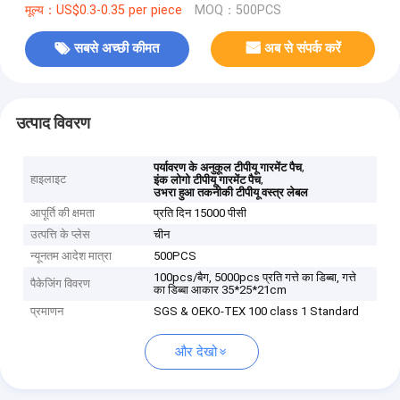
मूल्य：US$0.3-0.35 per piece
MOQ：500PCS
सबसे अच्छी कीमत
अब से संपर्क करें
उत्पाद विवरण
,
पर्यावरण के अनुकूल टीपीयू गारमेंट पैच
हाइलाइट
,
इंक लोगो टीपीयू गारमेंट पैच
उभरा हुआ तकनीकी टीपीयू वस्त्र लेबल
आपूर्ति की क्षमता
प्रति दिन 15000 पीसी
उत्पत्ति के प्लेस
चीन
न्यूनतम आदेश मात्रा
500PCS
100pcs/बैग, 5000pcs प्रति गत्ते का डिब्बा, गत्ते
पैकेजिंग विवरण
का डिब्बा आकार 35*25*21cm
प्रमाणन
SGS & OEKO-TEX 100 class 1 Standard
और देखो