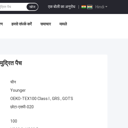
एक बोली का अनुरोध
|
Hindi
खोज
्रण
हमसे संपर्क करें
समाचार
मामले
मुद्रित पैच
चीन
Younger
OEKO-TEX100 Class I , GRS , GOTS
छोटा-एसपी-020
100