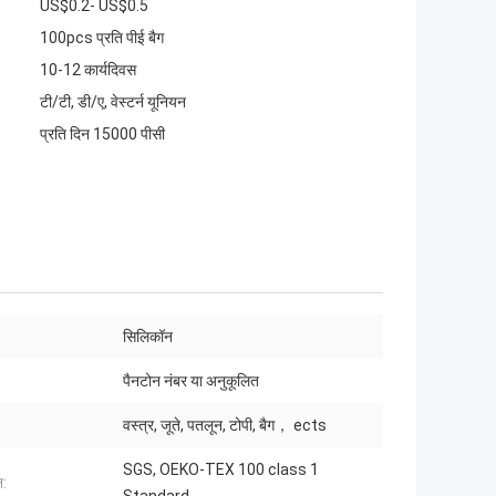
US$0.2- US$0.5
100pcs प्रति पीई बैग
10-12 कार्यदिवस
टी/टी, डी/ए, वेस्टर्न यूनियन
प्रति दिन 15000 पीसी
:
सिलिकॉन
पैनटोन नंबर या अनुकूलित
वस्त्र, जूते, पतलून, टोपी, बैग， ects
SGS, OEKO-TEX 100 class 1
न: