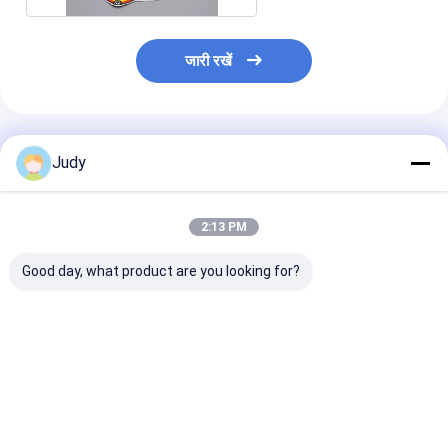
जारी रखें
अनुशंसित उत्पाद
Judy
2:13 PM
Good day, what product are you looking for?
मुद्रित सिलिकॉन लोगो के
कपड़ों के लिए मुद्रण
गारमेंट्स के लिए कस
साथ अनुकूलित टवील बुना
चिंतनशील लोगो सिलिकॉन हीट
डिग्रेडेबल टीपीयू एम्
कपड़ा हीट ट्रांसफर लेबल
ट्रांसफर लेबल कस्टम
लोगो हीट ट्रांसफर 
सबसे अच्छी कीमत
सबसे अच्छी कीमत
सबसे अच्छी 