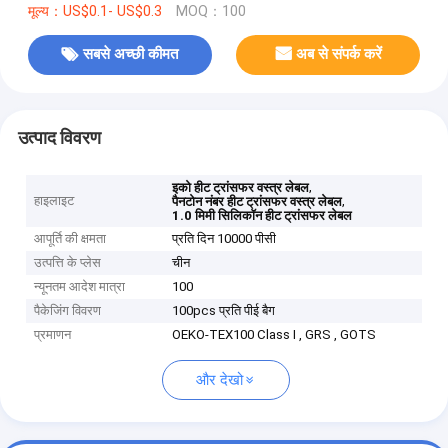
मूल्य：US$0.1- US$0.3
MOQ：100
सबसे अच्छी कीमत
अब से संपर्क करें
उत्पाद विवरण
,
इको हीट ट्रांसफर वस्त्र लेबल
हाइलाइट
,
पैनटोन नंबर हीट ट्रांसफर वस्त्र लेबल
1.0 मिमी सिलिकॉन हीट ट्रांसफर लेबल
आपूर्ति की क्षमता
प्रति दिन 10000 पीसी
उत्पत्ति के प्लेस
चीन
न्यूनतम आदेश मात्रा
100
पैकेजिंग विवरण
100pcs प्रति पीई बैग
प्रमाणन
OEKO-TEX100 Class I , GRS , GOTS
और देखो