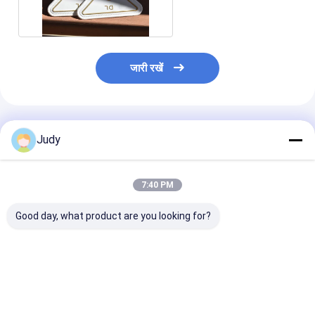
कस्टमाइज्ड गोल्ड लोगो
जारी रखें
अनुशंसित उत्पाद
Judy
7:40 PM
Good day, what product are you looking for?
OEM ओडीएम डिग्रेडेबल
वस्त्र टीपीयू कस्टम वर्दी पैच,
3 कलरवे हीट ट्रांस
टीपीयू वस्त्र लेबल पैच पर
पैच पर हीट प्रेस आयरन
पैच सॉफ्ट टीपीयू हीट 
कस्टम मेड आयरन Iron
3 डी उठाया गया
सबसे अच्छी कीमत
सबसे अच्छी कीमत
सबसे अच्छी 