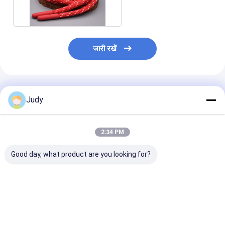
पॉलिएस्टर ड्रॉस्ट्रिंग कॉर्ड
जारी रखें
अनुशंसित उत्पाद
Judy
2:34 PM
Good day, what product are you looking for?
चमकदार / मैट सिलिकॉन
कपड़ों के लिए एसजीएस
गारमेंट्स के लिए क
युक्तियों के साथ 36 सेमी लंबी
अनुकूलित 35 मिमी ब्लैक
मिमी पुनर्नवीनीकरण जै
गोल पॉली कॉर्ड रस्सी समाप्त
जैक्वार्ड इलास्टिक बैंड
इलास्टिक बैंड डबल 
हो रही है
सबसे अच्छी कीमत
सबसे अच्छी कीमत
सबसे अच्छी 