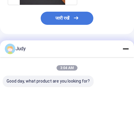
जारी रखें
अनुशंसित उत्पाद
Judy
3:04 AM
Good day, what product are you looking for?
कपड़ों के लिए कस्टम कॉटन
ब्लैक पॉलिएस्टर टेप पर 0.4
रिबन टेप पर वर्कविय
प्रिंटिंग इंक लोगो स्क्रीन
मिमी सिलिकॉन रबर लेबल
मिमी सिलिकॉन टैग स्
प्रिंटिंग लेबल
फ्लैग करें:
मुद्रित पैच Pat
सबसे अच्छी कीमत
सबसे अच्छी कीमत
सबसे अच्छी 