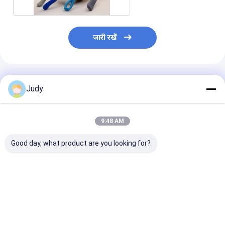
जारी रखें
अनुशंसित उत्पाद
Judy
9:48 AM
Good day, what product are you looking for?
यू आकार टीपीयू सिलिकॉन
3D उठाया लोगो TPU
2 रंग कस्टम लोगो प्
जिपर पुलर पीवीसी वाईकेके
प्लास्टिक जिपर खींचने वाला
जिपर गारमेंट्स के ल
जिपर पुलर
OEKO रबर ज़िप पुलर
पॉलिएस्टर खींचो
सबसे अच्छी कीमत
सबसे अच्छी कीमत
सबसे अच्छी 