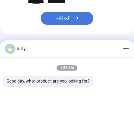
जारी रखें
अनुशंसित उत्पाद
Judy
1:56 AM
Good day, what product are you looking for?
OEM ओडीएम डिग्रेडेबल
वस्त्र टीपीयू कस्टम वर्दी पैच,
3 कलरवे हीट ट्रांस
टीपीयू वस्त्र लेबल पैच पर
पैच पर हीट प्रेस आयरन
पैच सॉफ्ट टीपीयू हीट 
कस्टम मेड आयरन Iron
3 डी उठाया गया
सबसे अच्छी कीमत
सबसे अच्छी कीमत
सबसे अच्छी 