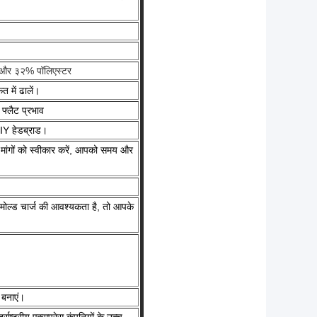
और ३२% पॉलिएस्टर
 में ढालें।
फ्लैट प्रभाव
DIY हेडब्राड।
 मांगों को स्वीकार करें, आपको समय और
मोल्ड चार्ज की आवश्यकता है, तो आपके
 बनाएं।