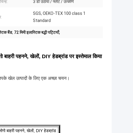
चिन्ह:
3 डी उठाया / फ्लैट / उत्कीर्ण
SGS, OEKO-TEX 100 class 1
न:
Standard
्टिक बैंड
,
72 मिमी इलास्टिक बद्धी पट्टियाँ;
गो बाहरी पहनने, खेलों, DIY हेडब्रांड पर इस्तेमाल किया
आपके खेल उत्पादों के लिए एक अच्छा चयन।
।
लोगो बाहरी पहनने, खेलों, DIY हेडब्रांड