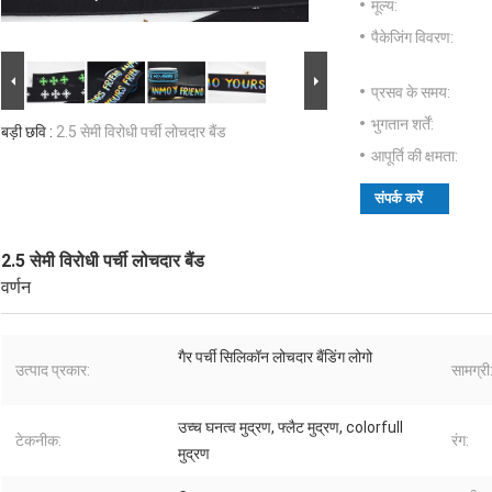
मूल्य:
पैकेजिंग विवरण:
प्रसव के समय:
भुगतान शर्तें:
बड़ी छवि :
2.5 सेमी विरोधी पर्ची लोचदार बैंड
आपूर्ति की क्षमता:
संपर्क करें
2.5 सेमी विरोधी पर्ची लोचदार बैंड
वर्णन
गैर पर्ची सिलिकॉन लोचदार बैंडिंग लोगो
उत्पाद प्रकार:
सामग्री
उच्च घनत्व मुद्रण, फ्लैट मुद्रण, colorfull
टेकनीक:
रंग:
मुद्रण