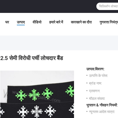
घर
उत्पाद
वीडियो
हमारे बारे में
कारखाने का दौरा
गुणवत्ता नियंत
2.5 सेमी विरोधी पर्ची लोचदार बैंड
उत्पाद विवरण:
उत्पत्ति के प्लेस:
ब्रांड नाम:
प्रमाणन:
मॉडल संख्या:
भुगतान & नौवहन नियमों:
न्यूनतम आदेश मात्रा: