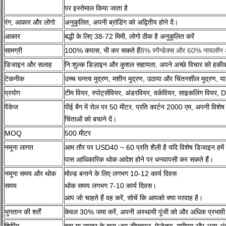
पर इस्तेमाल किया जाता है
रंग, आकार और लोगो
अनुकूलित, अपनी ब्रांडिंग को अद्वितीय होने दें।
आकार
बद्धी के लिए 38-72 मिमी, लोगो ठीक है अनुकूलित करें
सामग्री
100% कपास, भी कर सकते हैं
8% स्पैन्डेक्स और 60% नायलॉन
डिजाइन और सलाह
नि:शुल्क डिज़ाइन और कुशल सहायता, अपने अच्छे विचार को हकीकत
टेकनीक
उच्च घनत्व मुद्रण, मशीन मुद्रण, उठाया और चिंतनशील मुद्रण, या 
प्रयोग
टीम वियर, स्पोर्ट्सवियर, अंडरवियर, वर्कवियर, साइकलिंग वियर, 
पैकेज
पीई बैग में रोल पर 50 मीटर, प्रति कार्टन 2000 एम, अपनी विशेष
चिंताओं को बचाने दें।
MOQ
500 मीटर
नमूना लागत
आम तौर पर USD40 ~ 60 प्रति शैली है यदि विशेष डिजाइन हमें 
पास आधिकारिक थोक आदेश होने पर धनवापसी कर सकते हैं।
नमूना समय और थोक
मोल्ड बनाने के लिए लगभग 10-12 कार्य दिवस
समय
थोक समय लगभग 7-10 कार्य दिवस।
आप जो चाहते हैं वह करें, सोचें कि आपको क्या परवाह है।
भुगतान की शर्तें
केवल 30% जमा करें, अपनी अस्थायी पूंजी को और अधिक प्रभावी