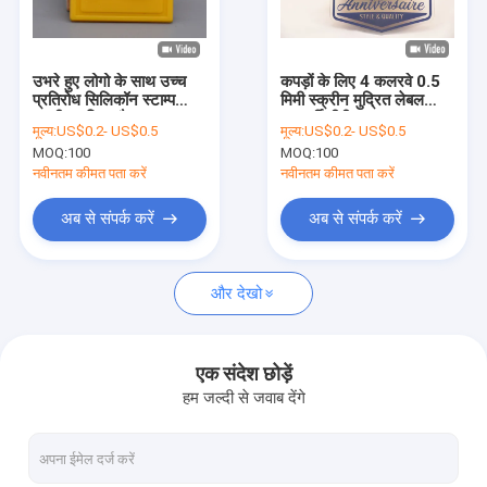
हमारे बारे में
कारखाने का दौरा
उभरे हुए लोगो के साथ उच्च
कपड़ों के लिए 4 कलरवे 0.5
प्रतिरोध सिलिकॉन स्टाम्प
मिमी स्क्रीन मुद्रित लेबल
गुणवत्ता नियंत्रण
स्क्रीन मुद्रित पैच
पारदर्शी टीपीयू:
मूल्य:
US$0.2- US$0.5
मूल्य:
US$0.2- US$0.5
MOQ:
100
MOQ:
100
हमसे संपर्क करें
नवीनतम कीमत पता करें
नवीनतम कीमत पता करें
समाचार
अब से संपर्क करें
अब से संपर्क करें
मामले
और देखो
स्क्रीन प्रिंटेड पैच
एक संदेश छोड़ें
हम जल्दी से जवाब देंगे
उभरा हुआ पैच
हीट ट्रांसफर क्लोथिंग लेबल