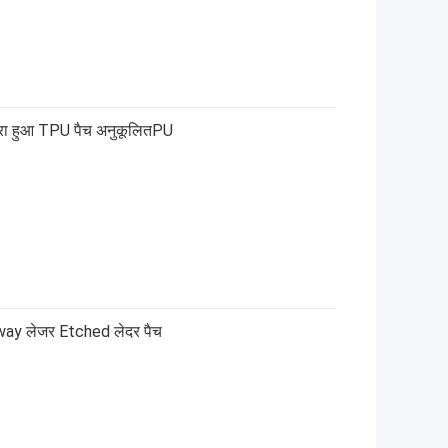
रा हुआ TPU पैच अनुकूलितPU
rway लेजर Etched लेदर पैच