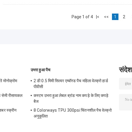
Page 1 of 4
|<
<<
1
2
संदेश
उभरा हुआ पैच
ो मोनोक्रोम
2 डी 0.5 मिमी सिल्वर एम्बॉस्ड पैच महिला वेल्क्रो हार्ड
पीवीसी
3 सेमी रीसायकल
कस्टम उभरा हुआ लेबल ब्रांड नाम कपड़े के लिए कपड़े
बैज
साबर स्क्रीन
8 Colorways TPU 300psi चिंतनशील पैच वेल्क्रो
अनुकूलित