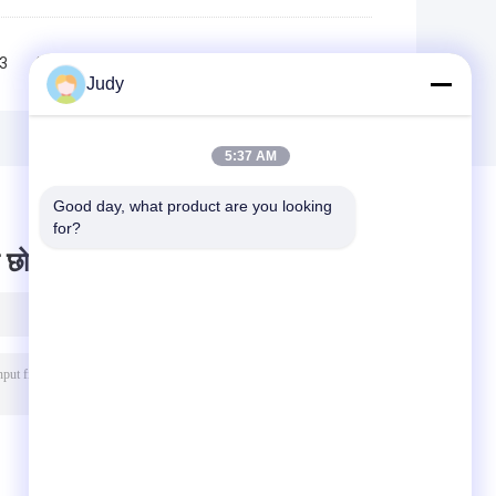
3
4
>>
>|
Judy
5:37 AM
Good day, what product are you looking 
for?
 छोड़ दो