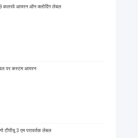
ैच 8 कलरवे आयरन ऑन क्लोदिंग लेबल
े लेबल पर कस्टम आयरन
ोगो टीपीयू 3 एम परावर्तक लेबल